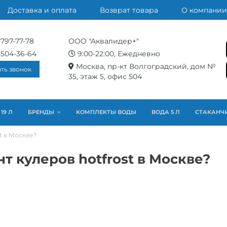
Доставка и оплата
Возврат товара
О компании
-797-77-78
ООО "Аквалидер+"
-504-36-64
9:00-22:00, Ежедневно
Москва, пр-кт Волгоградский, дом №
ать звонок
35, этаж 5, офис 504
19 Л
БРЕНДЫ
КОМПЛЕКТЫ ВОДЫ
ВОДА 5 Л
СТАКАНЧ
t в Москве?
т кулеров hotfrost в Москве?