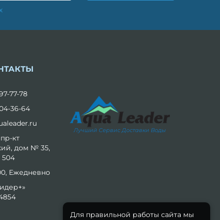
х
НТАКТЫ
97-77-78
04-36-64
aleader.ru
Лучший Сервис Доставки Воды
 пр-кт
ий, дом № 35,
 504
:00, Ежедневно
идер+»
4854
Для правильной работы сайта мы