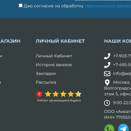
Даю согласие на обработку
персональных данны
МАГАЗИН
ЛИЧНЫЙ КАБИНЕТ
НАШИ КО
и
Личный Кабинет
+7-903-7
История заказов
+7-495-5
Закладки
info@aqu
а
Рассылка
Москва,
Волгоградск
этаж 5, офис
9:00-22
ООО «Аквал
ИНН 770553