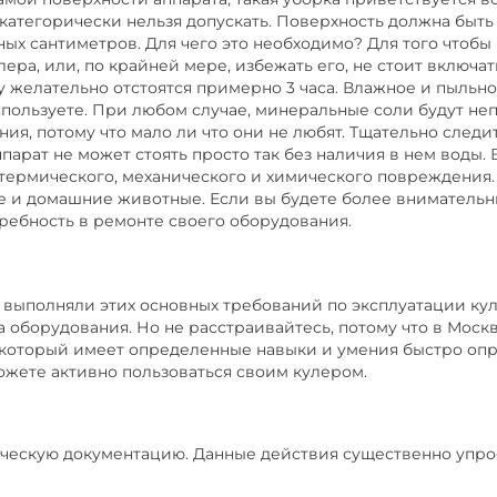
 категорически нельзя допускать. Поверхность должна быт
ных сантиметров. Для чего это необходимо? Для того чтобы
ра, или, по крайней мере, избежать его, не стоит включать
у желательно отстоятся примерно 3 часа. Влажное и пыльн
пользуете. При любом случае, минеральные соли будут неп
ния, потому что мало ли что они не любят. Тщательно следи
парат не может стоять просто так без наличия в нем воды.
 термического, механического и химического повреждения.
 и домашние животные. Если вы будете более внимательн
требность в ремонте своего оборудования.
 выполняли этих основных требований по эксплуатации куле
 оборудования. Но не расстраивайтесь, потому что в Моск
который имеет определенные навыки и умения быстро опр
ожете активно пользоваться своим кулером.
ническую документацию. Данные действия существенно упро