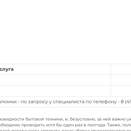
слуга
омки - по запросу у специалиста по телефону - 8 (4
новидности бытовой техники, и, безусловно, за ней важно 
обходимо проводить хотя бы один раз в полгода. Также, п
ой поверхности аппарата, такая уборка приветствуется вс