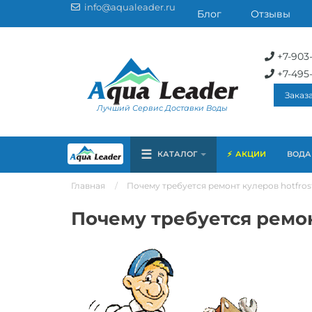
info@aqualeader.ru
Блог
Отзывы
+7-903
+7-495
Заказ
Лучший Сервис Доставки Воды
☰
КАТАЛОГ
АКЦИИ
ВОДА 
Главная
Почему требуется ремонт кулеров hotfros
Почему требуется ремон