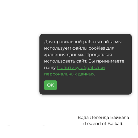
Для правильной работы сайта мы
используем файлы cookies для
хранения данных. Продолжая
использовать сайт, Вы принимаете
нашу
Политику обработки
персональных данных
.
OK
Вода Легенда Байкала
(Legend of Baikal),
Питьевая вода Русокси,
минеральная, стекло, 0,5
минеральная, 10 л, ПЭТ
л без газа (9 шт. в