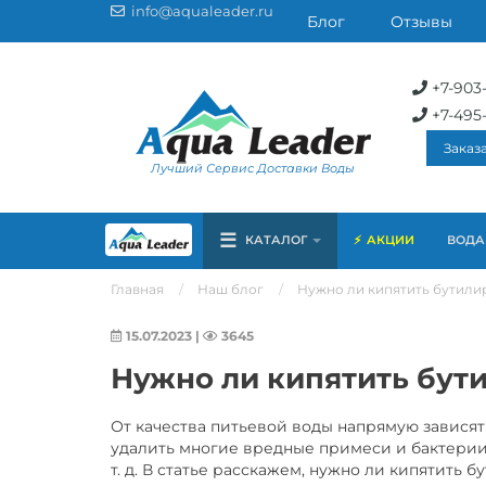
info@aqualeader.ru
Блог
Отзывы
+7-903
+7-495
Заказ
Лучший Сервис Доставки Воды
☰
КАТАЛОГ
АКЦИИ
ВОДА 
Главная
Наш блог
Нужно ли кипятить бутили
15.07.2023
|
3645
Нужно ли кипятить бут
От качества питьевой воды напрямую зависят
удалить многие вредные примеси и бактерии.
т. д. В статье расскажем, нужно ли кипятить