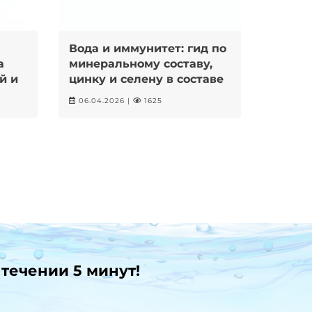
Вода и иммунитет: гид по
Колич
а
минеральному составу,
орган
й и
цинку и селену в составе
сколь
питьевой воды от
06.04.2026 |
1625
18.03.2
иммунолога
 течении 5 минут!