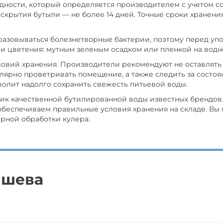
дности, который определяется производителем с учетом сос
е вскрытия бутыли — не более 14 дней. Точные сроки хране
разовываться болезнетворные бактерии, поэтому перед уп
и цветения: мутным зеленым осадком или пленкой на водн
ловий хранения. Производители рекомендуют не оставлят
ярно проветривать помещение, а также следить за состоян
олит надолго сохранить свежесть питьевой воды.
к качественной бутилированной воды известных брендов.
обеспечиваем правильные условия хранения на складе. Вы м
арной обработки кулера.
ышева