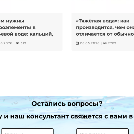
ем нужны
«Тяжёлая вода»: как
роэлементы в
производится, чем он
евой воде: кальций,
отличается от обычно
ний, калий
можно ли ее пить?
6.2026 |
319
06.05.2026 |
2289
Остались вопросы?
и наш консультант свяжется с вами в