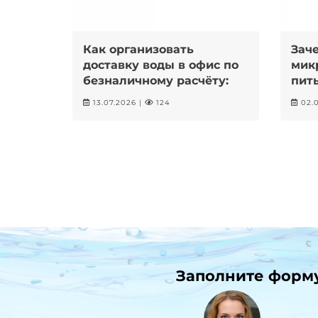
Как организовать
Зач
доставку воды в офис по
мик
безналичному расчёту:
пить
пошаговая инструкция
маг
13.07.2026 |
124
02.0
Заполните форму 