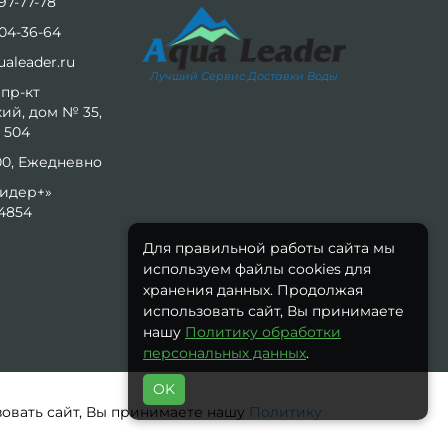
97-77-78
04-36-64
aleader.ru
Лучший Сервис Доставки Воды
 пр-кт
ий, дом № 35,
 504
:00, Ежедневно
идер+»
4854
Для правильной работы сайта мы
используем файлы cookies для
хранения данных. Продолжая
использовать сайт, Вы принимаете
нашу
Политику обработки
персональных данных
.
OK
зовать сайт, Вы принимаете нашу
Политику