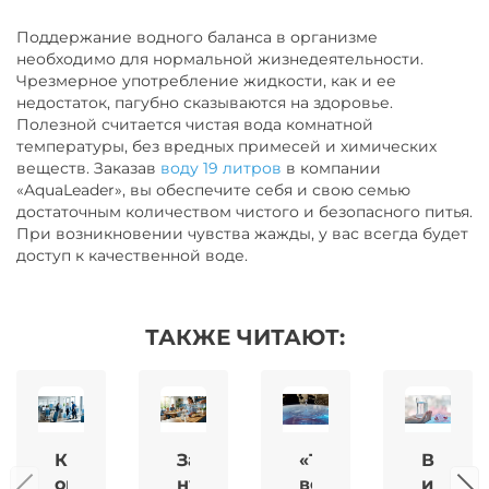
Поддержание водного баланса в организме
необходимо для нормальной жизнедеятельности.
Чрезмерное употребление жидкости, как и ее
недостаток, пагубно сказываются на здоровье.
Полезной считается чистая вода комнатной
температуры, без вредных примесей и химических
веществ. Заказав
воду 19 литров
в компании
«AquaLeader», вы обеспечите себя и свою семью
достаточным количеством чистого и безопасного питья.
При возникновении чувства жажды, у вас всегда будет
доступ к качественной воде.
ТАКЖЕ ЧИТАЮТ:
Как
Зачем
«Тяжёлая
Вода
организовать
нужны
вода»:
и