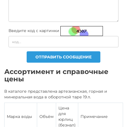
Введите код с картинки
ОТПРАВИТЬ СООБЩЕНИЕ
Ассортимент и справочные
цены
В каталоге представлена артезианская, горная и
минеральная вода в оборотной таре 19 л.
Цена
для
Марка воды
Объём
Примечание
юрлиц
(безнал)