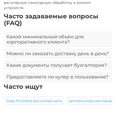
регулярную санитарную обработку и ремонт
устройств.
Часто задаваемые вопросы
(FAQ)
Какой минимальный объём для
корпоративного клиента?
Можно ли заказать доставку день в день?
Минимальная партия – 3 бутыли по 19 л. При
регулярных поставках от 5 единиц доставка
Какие документы получает бухгалтерия?
бесплатна.
Да, экспресс-доставка день в день доступна при
оформлении заявки до 12:00. Уточняйте зону
Предоставляете ли кулер в пользование?
покрытия у оператора.
Счёт на оплату, товарную накладную и акт
выполненных работ. Все формы соответствуют
Часто ищут
законодательству РФ.
Да, кулер или помпа передаются в аренду при
заключении долгосрочного договора.
вода 19 литров для кулера цена
доставка воды для юриди