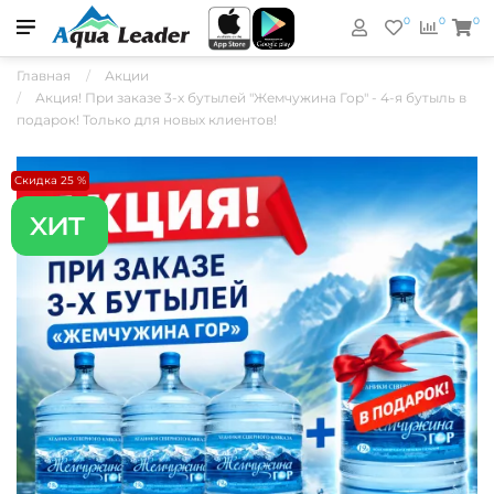
0
0
0
Главная
Акции
Акция! При заказе 3-х бутылей "Жемчужина Гор" - 4-я бутыль в
подарок! Только для новых клиентов!
Скидка 25 %