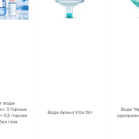
т воды
»: 3 Горные
Вода "Ар
Вода Архыз Vita 19л
+ 0,5 горная
одноразо
ез газа