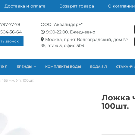
Доставка и оплата
Возврат товара
О компании
-797-77-78
ООО "Аквалидер+"
-504-36-64
9:00-22:00, Ежедневно
Москва, пр-кт Волгоградский, дом №
ать звонок
35, этаж 5, офис 504
19 Л
БРЕНДЫ
КОМПЛЕКТЫ ВОДЫ
ВОДА 5 Л
СТАКАНЧ
 165 мм. Уп. 100шт.
Ложка ч
100шт.