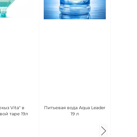
Вода ми
хыз Vita" в
Питьевая вода Aqua Leader
Вершина 5
вой таре 19л
19 л