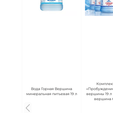
Комплек
Вода Горная Вершина
«Пробуждение
минеральная питьевая 19 л
вершины 19 л 
вершина б