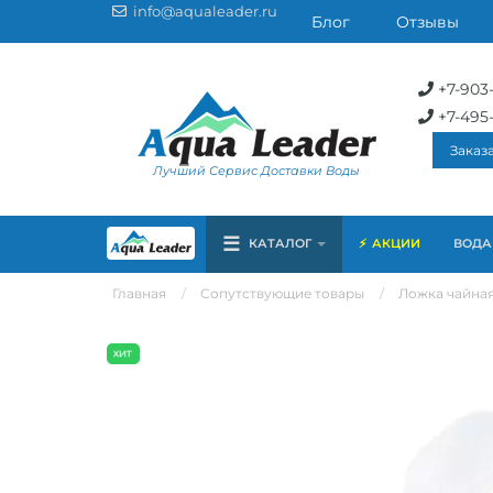
info@aqualeader.ru
Блог
Отзывы
+7-903
+7-495
Заказ
Лучший Сервис Доставки Воды
☰
КАТАЛОГ
АКЦИИ
ВОДА 
Главная
Сопутствующие товары
Ложка чайная,