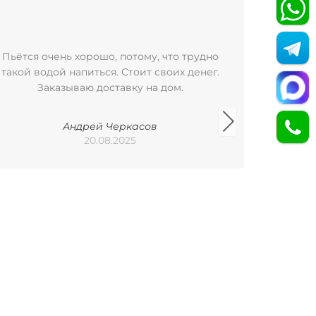
Пьётся очень хорошо, потому, что трудно
Пользую
такой водой напиться. Стоит своих денег.
уже бол
Заказываю доставку на дом.
удобно
баклажка
Арх
Андрей Черкасов
Пилигр
20.08.2025
исполь