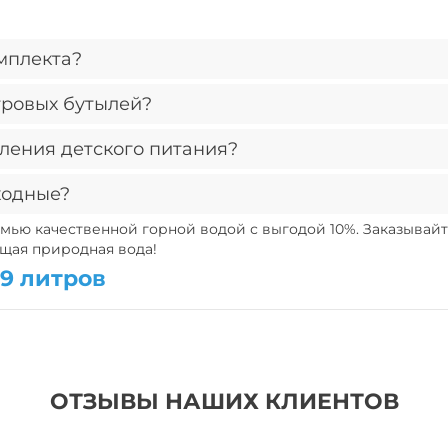
омплекта?
тровых бутылей?
 продается целиком. Однако вы можете добавить в
вления детского питания?
та, которые можно вернуть после использования. Это
ходные?
инерализацию и пригодна для употребления людьми
мью качественной горной водой с выгодой 10%. Заказывай
ящая природная вода!
:00.
19 литров
ОТЗЫВЫ НАШИХ КЛИЕНТОВ