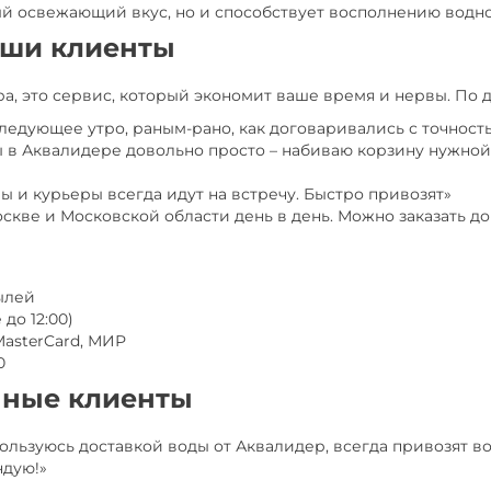
ый освежающий вкус, но и способствует восполнению водно
аши клиенты
ара, это сервис, который экономит ваше время и нервы. По
 следующее утро, раным-рано, как договаривались с точност
оды в Аквалидере довольно просто – набиваю корзину нужно
и курьеры всегда идут на встречу. Быстро привозят»
скве и Московской области день в день. Можно заказать дом
тылей
до 12:00)
MasterCard, МИР
0
нные клиенты
ользуюсь доставкой воды от Аквалидер, всегда привозят во
ндую!»