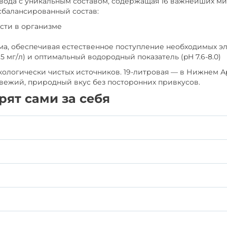
вода с уникальным составом, содержащая 16 важнейших мик
 сбалансированный состав:
сти в организме
ма, обеспечивая естественное поступление необходимых э
5 мг/л) и оптимальный водородный показатель (pH 7.6-8.0)
кологически чистых источников. 19-литровая — в Нижнем Ар
 свежий, природный вкус без посторонних привкусов.
рят сами за себя