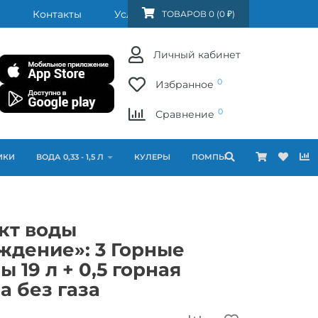
Контакты
Услуги
FAQ
ТОВАРОВ 0 (0 ₽)
Личный кабинет
0
Избранное
0
Сравнение
ИКИ
ВОДА 0,33 - 1,5 Л
КУЛЕРЫ
ПОМПЫ
кт воды
ждение»: 3 Горные
 19 л + 0,5 горная
 без газа