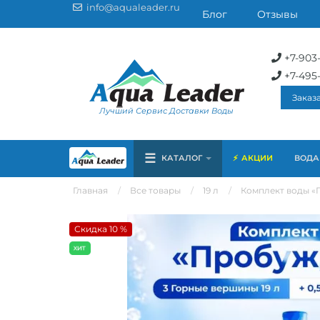
info@aqualeader.ru
Блог
Отзывы
+7-903
+7-495
Заказ
Лучший Сервис Доставки Воды
☰
КАТАЛОГ
АКЦИИ
ВОДА 
Главная
Все товары
19 л
Комплект воды «П
Скидка 10 %