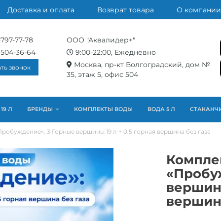
Доставка и оплата
Возврат товара
О компании
-797-77-78
ООО "Аквалидер+"
-504-36-64
9:00-22:00, Ежедневно
Москва, пр-кт Волгоградский, дом №
ать звонок
35, этаж 5, офис 504
19 Л
БРЕНДЫ
КОМПЛЕКТЫ ВОДЫ
ВОДА 5 Л
СТАКАНЧ
робуждение»: 3 Горные вершины 19 л + 0,5 горная вершина без газа
Компле
«Пробу
вершины
вершина