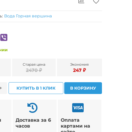
ь:
Вода Горная вершина
ичии
Старая цена
Экономия
2470 ₽
247 ₽
+
КУПИТЬ В 1 КЛИК
В КОРЗИНУ
я
Доставка за 6
Оплата
часов
картами на
сайте