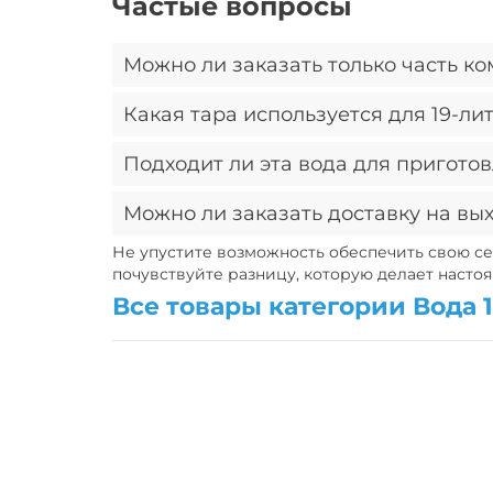
Частые вопросы
Можно ли заказать только часть к
Какая тара используется для 19-ли
К сожалению, нет. Комплект «Пробуждение»
корзину другие товары по обычным ценам.
Подходит ли эта вода для пригото
Это многооборотные бутыли из поликарбона
экологично и экономично.
Можно ли заказать доставку на вы
Да, вода «Горная вершина» имеет низкую м
любого возраста без ограничений.
Не упустите возможность обеспечить свою се
почувствуйте разницу, которую делает насто
Да, доставка работает ежедневно с 9:00 до 22
Все товары категории Вода 