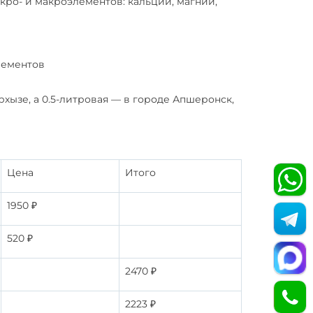
ро- и макроэлементов: кальций, магний,
лементов
хызе, а 0.5-литровая — в городе Апшеронск,
Цена
Итого
1950 ₽
520 ₽
2470 ₽
2223 ₽