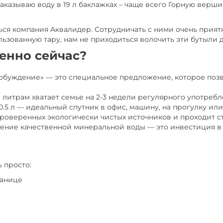
Заказываю воду в 19 л баклажках – чаще всего Горную верши
ься компания Аквалидер. Сотрудничать с ними очень прия
льзованную тару, нам не приходиться волочить эти бутыли 
менно сейчас?
буждение» — это специальное предложение, которое позв
 литрам хватает семье на 2-3 недели регулярного употребл
.5 л — идеальный спутник в офис, машину, на прогулку или
 проверенных экологически чистых источников и проходит с
ление качественной минеральной воды — это инвестиция в
 просто:
ранице