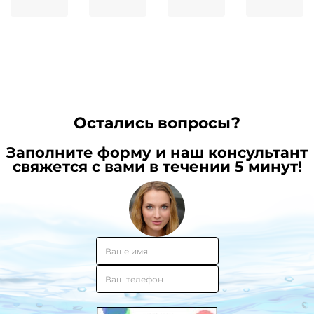
безналичному
магний,
от
цинку
расчёту:
калий
обычной
и
пошаговая
и
селену
инструкция
можно
в
ли
состав
ее
питьев
пить?
воды
от
Остались вопросы?
иммун
Заполните форму и наш консультант
свяжется с вами в течении 5 минут!