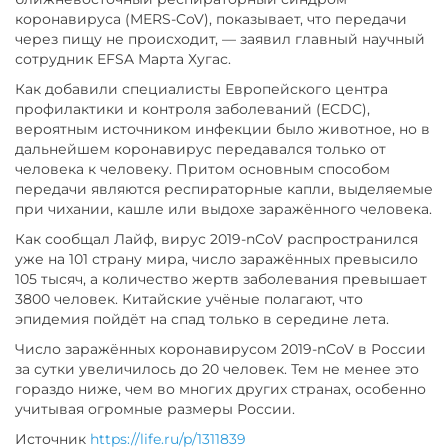
коронавируса (MERS-CoV), показывает, что передачи
через пищу не происходит, — заявил главный научный
сотрудник EFSA Марта Хугас.
Как добавили специалисты Европейского центра
профилактики и контроля заболеваний (ECDC),
вероятным источником инфекции было животное, но в
дальнейшем коронавирус передавался только от
человека к человеку. Притом основным способом
передачи являются респираторные капли, выделяемые
при чихании, кашле или выдохе заражённого человека.
Как сообщал Лайф, вирус 2019-nCoV распространился
уже на 101 страну мира, число заражённых превысило
105 тысяч, а количество жертв заболевания превышает
3800 человек. Китайские учёные полагают, что
эпидемия пойдёт на спад только в середине лета.
Число заражённых коронавирусом 2019-nCoV в России
за сутки увеличилось до 20 человек. Тем не менее это
гораздо ниже, чем во многих других странах, особенно
учитывая огромные размеры России.
Источник
https://life.ru/p/1311839