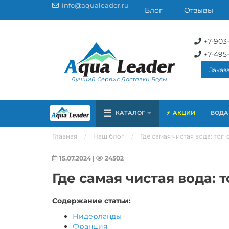
info@aqualeader.ru
Блог
Отзывы
+7-903
+7-495
Заказ
Лучший Сервис Доставки Воды
☰
КАТАЛОГ
АКЦИИ
ВОДА 
Главная
Наш блог
Где самая чистая вода: топ
15.07.2024
|
24502
Где самая чистая вода: 
Содержание статьи:
Нидерланды
Франция