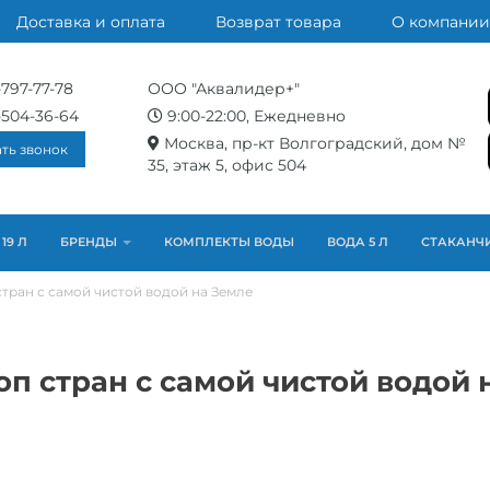
Доставка и оплата
Возврат товара
О компании
-797-77-78
ООО "Аквалидер+"
-504-36-64
9:00-22:00, Ежедневно
Москва, пр-кт Волгоградский, дом №
ать звонок
35, этаж 5, офис 504
19 Л
БРЕНДЫ
КОМПЛЕКТЫ ВОДЫ
ВОДА 5 Л
СТАКАНЧ
 стран с самой чистой водой на Земле
топ стран с самой чистой водой