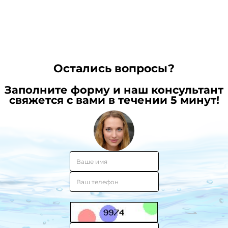
пошаговая
и
селену
инструкция
можно
в
ли
состав
ее
питьев
пить?
воды
от
Остались вопросы?
иммун
Заполните форму и наш консультант
свяжется с вами в течении 5 минут!