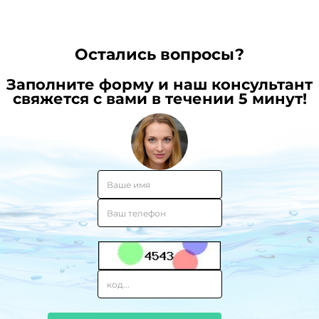
ли
состав
ее
питьев
пить?
воды
от
Остались вопросы?
иммун
Заполните форму и наш консультант
свяжется с вами в течении 5 минут!