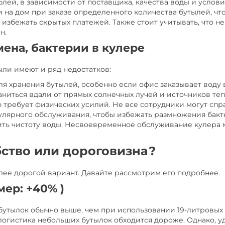
блей, в зависимости от поставщика, качества воды и услов
и на дом при заказе определенного количества бутылей, чт
 избежать скрытых платежей. Также стоит учитывать, что 
н.
мена, бактерии в кулере
ыли имеют и ряд недостатков:
для хранения бутылей, особенно если офис заказывает вод
аниться вдали от прямых солнечных лучей и источников теп
 требует физических усилий. Не все сотрудники могут спр
гулярного обслуживания, чтобы избежать размножения бак
ить чистоту воды. Несвоевременное обслуживание кулера 
бство или дороговизна?
олее дорогой вариант. Давайте рассмотрим его подробнее.
имер: +40% )
бутылок обычно выше, чем при использовании 19-литровых 
и логистика небольших бутылок обходится дороже. Однако,