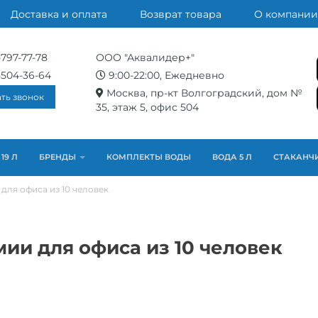
Доставка и оплата
Возврат товара
О компании
-797-77-78
ООО "Аквалидер+"
-504-36-64
9:00-22:00, Ежедневно
Москва, пр-кт Волгоградский, дом №
ать звонок
35, этаж 5, офис 504
19 Л
БРЕНДЫ
КОМПЛЕКТЫ ВОДЫ
ВОДА 5 Л
СТАКАНЧ
и для офиса из 10 человек
омии для офиса из 10 человек