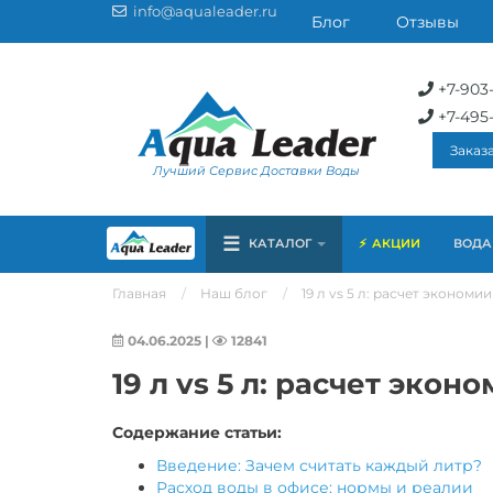
info@aqualeader.ru
Блог
Отзывы
+7-903
+7-495
Заказ
Лучший Сервис Доставки Воды
☰
КАТАЛОГ
АКЦИИ
ВОДА 
Главная
Наш блог
19 л vs 5 л: расчет экономи
04.06.2025
|
12841
19 л vs 5 л: расчет экон
Содержание статьи:
Введение: Зачем считать каждый литр?
Расход воды в офисе: нормы и реалии