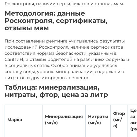
Росконтроля, наличии сертификатов и отзывах мам.
Методология: данные
Росконтроля, сертификаты,
отзывы мам
При составлении рейтинга учитывались результаты
исследований Росконтроля, наличие сертификатов
соответствия нормам безопасности, указанным в
СанПиН, и отзывы родителей на различных форумах и
в социальных сетях. Особое внимание уделялось
составу воды, уровню минерализации, содержанию
нитратов и других вредных веществ.
Таблица: минерализация,
нитраты, фтор, цена за литр
Це
Фтор
Минерализация
Нитраты
за
Марка
(мг/
(мг/л)
(мг/л)
ли
л)
(ру