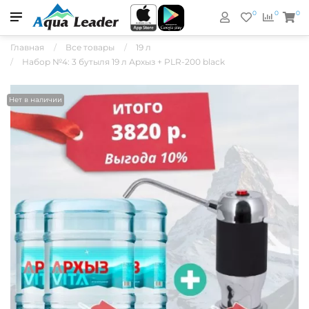
0
0
0
Главная
Все товары
19 л
Набор №4: 3 бутыля 19 л Архыз + PLR-200 black
Нет в наличии