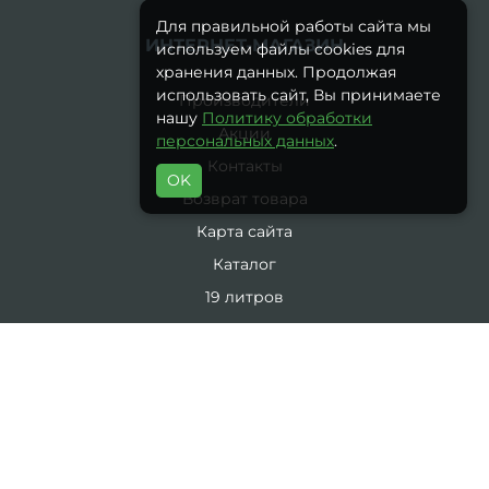
Для правильной работы сайта мы
ИНТЕРНЕТ-МАГАЗИН
используем файлы cookies для
хранения данных. Продолжая
использовать сайт, Вы принимаете
Производители
нашу
Политику обработки
Акции
персональных данных
.
Контакты
OK
Возврат товара
Карта сайта
Каталог
19 литров
5 литров
Комплекты
ЛИЧНЫЙ КАБИНЕТ