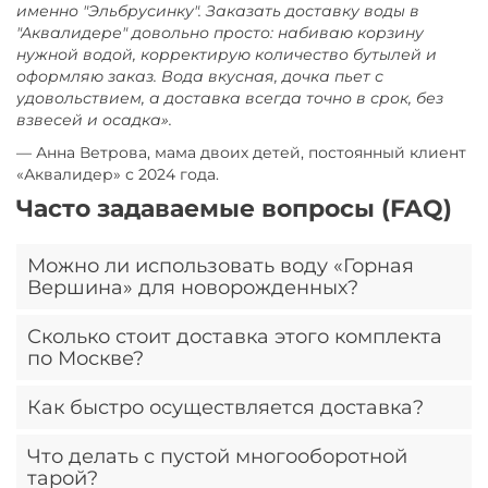
именно "Эльбрусинку". Заказать доставку воды в
"Аквалидере" довольно просто: набиваю корзину
нужной водой, корректирую количество бутылей и
оформляю заказ. Вода вкусная, дочка пьет с
удовольствием, а доставка всегда точно в срок, без
взвесей и осадка».
— Анна Ветрова, мама двоих детей, постоянный клиент
«Аквалидер» с 2024 года.
Часто задаваемые вопросы (FAQ)
Можно ли использовать воду «Горная
Вершина» для новорожденных?
Сколько стоит доставка этого комплекта
Да, благодаря низкой минерализации (218,5 мг/л) и
по Москве?
сбалансированному составу она отлично подходит
для приготовления детских смесей и питья с первых
Как быстро осуществляется доставка?
дней жизни. В данном наборе она идеально
Доставка абсолютно бесплатна! Условие бесплатной
дополняет специализированную «Эльбрусинку»,
доставки в «Аквалидер» – заказ от 3-х бутылей.
Что делать с пустой многооборотной
позволяя чередовать воду для разнообразия
Поскольку комплект «Детский набор» уже включает
При оформлении заказа до 12:00 мы доставим ваш
тарой?
минерального рациона.
4 бутыли, вы автоматически получаете право на