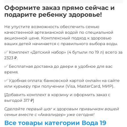
комплект в тот же день (в течение 6 часов). Вы сами
бесплатную доставку до двери.
Оформите заказ прямо сейчас и
выбираете удобный двухчасовой интервал.
Курьер «Аквалидера» заберет пустые бутыли при
подарите ребенку здоровье!
следующей доставке. Это экологично, гигиенично
(тара проходит многоступенчатую промышленную
Не упустите возможность обеспечить семью
мойку и дезинфекцию) и избавляет вас от
качественной артезианской водой по специальной
необходимости утилизировать крупногабаритный
акционной цене. Комплексный подход к здоровью
пластик самостоятельно.
ваших детей начинается с правильного выбора воды.
✅ Комплект «Детский набор» (4 бутыли по 19 л) всего за
2323 ₽.
✅ Бесплатная доставка до двери в удобное для вас
время.
✅ Удобная оплата: банковской картой онлайн на сайте
или курьеру при получении (Visa, MasterCard, МИР).
[Добавить комплект в корзину и оформить заказ с
выгодой 317 ₽]
Сделайте первый шаг к здоровым привычкам вашей
семьи вместе с «Аквалидер» уже сегодня!
Все товары категории Вода 19