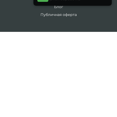
Блог
Публичная оферта
ИНТЕРНЕТ-МАГАЗИН
Производители
Акции
Контакты
Возврат товара
Карта сайта
Каталог
19 литров
5 литров
Комплекты