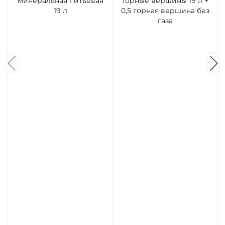
минеральная питьевая
Горные вершины 19 л +
19 л
0,5 горная вершина без
газа