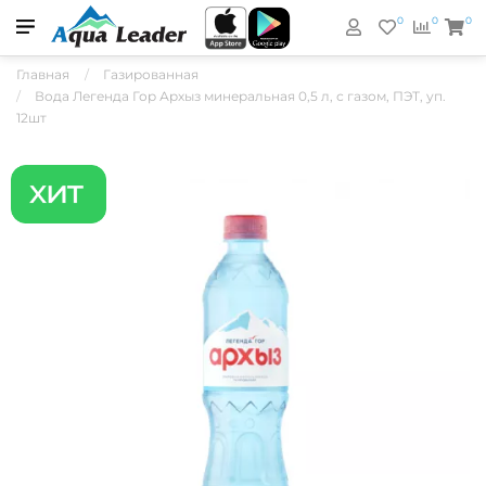
0
0
0
Главная
Газированная
Вода Легенда Гор Архыз минеральная 0,5 л, с газом, ПЭТ, уп.
12шт