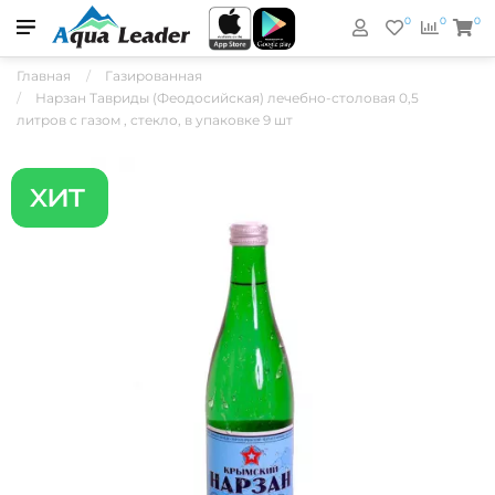
0
0
0
Главная
Газированная
Нарзан Тавриды (Феодосийская) лечебно-столовая 0,5
литров с газом , стекло, в упаковке 9 шт