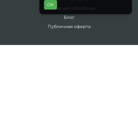
OK
Санитарная обработка
Блог
Публичная оферта
ИНТЕРНЕТ-МАГАЗИН
Производители
Акции
Контакты
Возврат товара
Карта сайта
Каталог
19 литров
5 литров