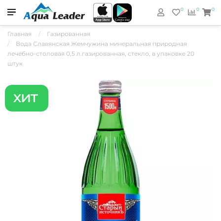
0
0
0
Главная
Газированная
Вода Славянская Жемчужина минеральная природная
лечебно-столовая 0,5 л.газированная, стекло, в упаковке 20
штук