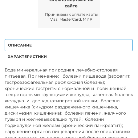
сайте
Принимаем к оплате карты
Visa, MasterCard, МИР
ОПИСАНИЕ
ХАРАКТЕРИСТИКИ
Вода минеральная природная лечебно-столовая
питьевая. Применение: болезни пищевода (эзофагит,
гастроэзофагеальная рефлюксная болезнь);
хронические гастриты с нормальной и повышенной
секреторными функциями желудка; язвенная болезнь
желудка и двенадцатиперстной кишки; болезни
кишечника (синдром раздраженного кишечника,
дискинезия кишечника); болезни печени, желчного
пузыря и желчевыводящих путей; болезни
поджелудочной железы (хронический панкреатит);
нарушение органов пищеварения после оперативных
вмешательств по поводу язвенной болезни желудка,