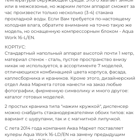
температуры окружающей среды. Этого хватает зимой
или в межсезонье, но жарким летом аппарат сможет за
час произвести только несколько (3-4) стакана
прохладной воды. Если Вам требуется по-настоящему
холодная влага, обратите внимание на точно такую же
модель, но оснащенную компрессорным блоком - Aqua
Work 16-L/EN.
КОРПУС:
Стандартный напольный аппарат высотой почти 1 метр,
материал стенок - сталь, пустое пространство внизу
никак не используется, в ассортименте 7 моделей,
отличающихся комбинацией цвета корпуса, фасада,
каплесборника и краников. Кроме этого, дизайнерский
отдел Аква Маркета готов нанести на заказ любые
фотографии, фирменную символику и много другое:
каталог готовых моделей.
2 простых краника типа "нажим кружкой", диспенсер
можно снабдить стаканодержателями обоих типов: как
вариант с шурупами, так и с магнитной липучкой.
С лета 2014 года компания Аква Маркет поставляет
кулеры Aqua Work 16-LD/EN на замену предыдущим