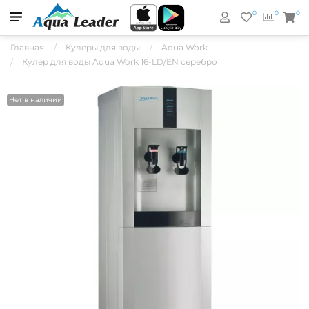
0
0
0
Главная
Кулеры для воды
Aqua Work
Кулер для воды Aqua Work 16-LD/EN серебро
Нет в наличии