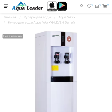
0
0
0
Главная
Кулеры для воды
Aqua Work
Кулер для воды Aqua Work16-LD/EN белый
Нет в наличии