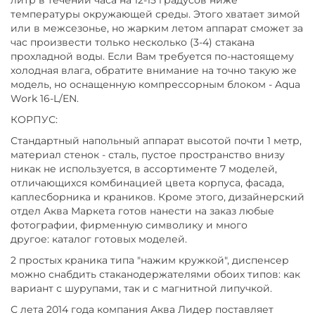
литр в течении часа на 12-15 градусов ниже
температуры окружающей среды. Этого хватает зимой
или в межсезонье, но жарким летом аппарат сможет за
час произвести только несколько (3-4) стакана
прохладной воды. Если Вам требуется по-настоящему
холодная влага, обратите внимание на точно такую же
модель, но оснащенную компрессорным блоком - Aqua
Work 16-L/EN.
КОРПУС:
Стандартный напольный аппарат высотой почти 1 метр,
материал стенок - сталь, пустое пространство внизу
никак не используется, в ассортименте 7 моделей,
отличающихся комбинацией цвета корпуса, фасада,
каплесборника и краников. Кроме этого, дизайнерский
отдел Аква Маркета готов нанести на заказ любые
фотографии, фирменную символику и много
другое: каталог готовых моделей.
2 простых краника типа "нажим кружкой", диспенсер
можно снабдить стаканодержателями обоих типов: как
вариант с шурупами, так и с магнитной липучкой.
С лета 2014 года компания Аква Лидер поставляет