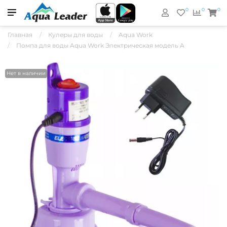
0
0
0
Главная
Кулеры для воды
Aqua Work
Помпа для воды Aqua Work Электрическая модель A
Нет в наличии