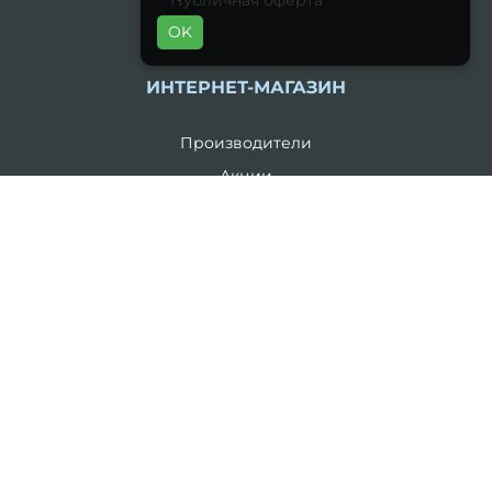
Публичная оферта
OK
ИНТЕРНЕТ-МАГАЗИН
Производители
Акции
Контакты
Возврат товара
Карта сайта
Каталог
19 литров
5 литров
Комплекты