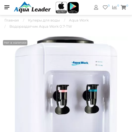
0
0
0
Главная
Кулеры для воды
Aqua Work
Водораздатчик Aqua Work 0.7-TW
Нет в наличии