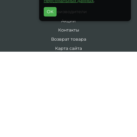
персональных данных
.
OK
Производители
Акции
Контакты
Возврат товара
Карта сайта
Каталог
19 литров
5 литров
Комплекты
ЛИЧНЫЙ КАБИНЕТ
Личный Кабинет
История заказов