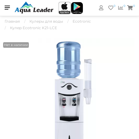
0
0
0
Главная
Кулеры для воды
Ecotronic
Кулер Ecotronic K21-LCE
Нет в наличии