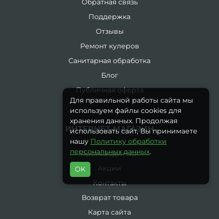
Обратная связь
Поддержка
Отзывы
Ремонт кулеров
Санитарная обработка
Блог
Публичная оферта
Для правильной работы сайта мы
используем файлы cookies для
хранения данных. Продолжая
ИНТЕРНЕТ-МАГАЗИН
использовать сайт, Вы принимаете
нашу
Политику обработки
персональных данных
.
Производители
Акции
OK
Контакты
Возврат товара
Карта сайта