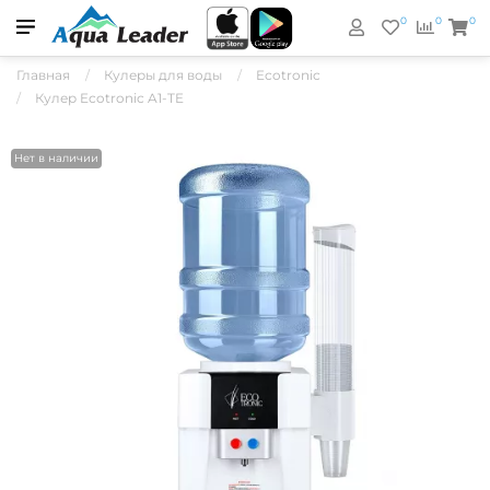
0
0
0
Главная
Кулеры для воды
Ecotronic
Кулер Ecotronic A1-TE
Нет в наличии