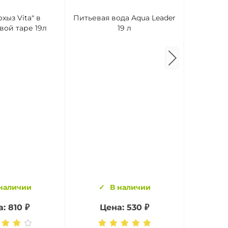
Вода ми
хыз Vita" в
Питьевая вода Aqua Leader
Вершина 5
вой таре 19л
19 л
наличии
В наличии
: 810 ₽
Цена: 530 ₽
Це