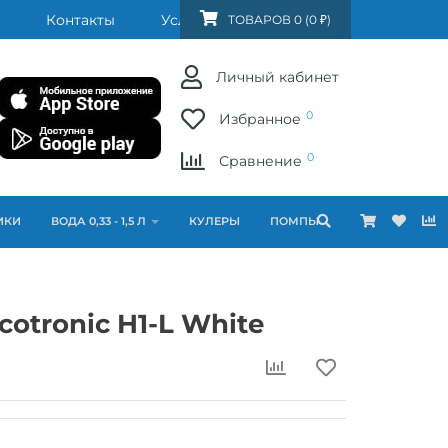
Контакты
Услуги
FAQ
ТОВАРОВ 0 (0 ₽)
Личный кабинет
0
Избранное
0
Сравнение
ИКИ
ВОДА 0,33 - 1,5 Л
КУЛЕРЫ
ПОМПЫ
cotronic H1-L White