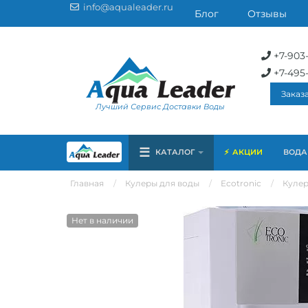
info@aqualeader.ru
Блог
Отзывы
+7-903
+7-495
Заказ
Лучший Сервис Доставки Воды
☰
КАТАЛОГ
АКЦИИ
ВОДА 
Главная
Кулеры для воды
Ecotronic
Кулер
Нет в наличии