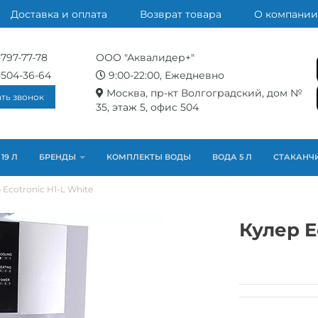
Доставка и оплата
Возврат товара
О компании
-797-77-78
ООО "Аквалидер+"
-504-36-64
9:00-22:00, Ежедневно
Москва, пр-кт Волгоградский, дом №
ать звонок
35, этаж 5, офис 504
19 Л
БРЕНДЫ
КОМПЛЕКТЫ ВОДЫ
ВОДА 5 Л
СТАКАНЧ
 Ecotronic H1-L White
Кулер E