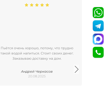
Пьётся очень хорошо, потому, что трудно
Пользую
такой водой напиться. Стоит своих денег.
уже бол
Заказываю доставку на дом.
удобно
баклажка
Арх
Андрей Черкасов
Пилигр
20.08.2025
исполь