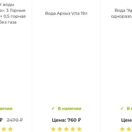
т воды
»: 3 Горные
Вода "Ар
Вода Архыз Vita 19л
+ 0,5 горная
одноразо
ез газа
личии
В наличии
В 
₽
2470 ₽
Цена: 760 ₽
Цена