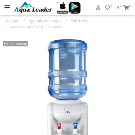
0
0
0
Главная
Кулеры для воды
Ecotronic
Кулер Ecotronic K1-TE white
Нет в наличии