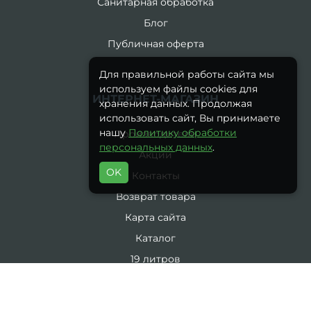
Санитарная обработка
Блог
Публичная оферта
Для правильной работы сайта мы
используем файлы cookies для
ИНТЕРНЕТ-МАГАЗИН
хранения данных. Продолжая
использовать сайт, Вы принимаете
нашу
Политику обработки
Производители
персональных данных
.
Акции
OK
Контакты
Возврат товара
Карта сайта
Каталог
19 литров
5 литров
Комплекты