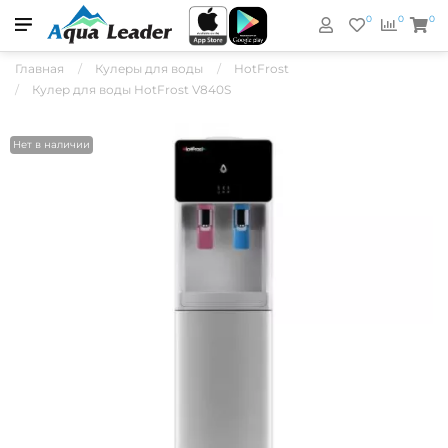
0
0
0
Главная
Кулеры для воды
HotFrost
Кулер для воды HotFrost V840S
Нет в наличии