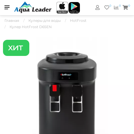
0
0
0
Главная
Кулеры для воды
HotFrost
Кулер HotFrost D65EN