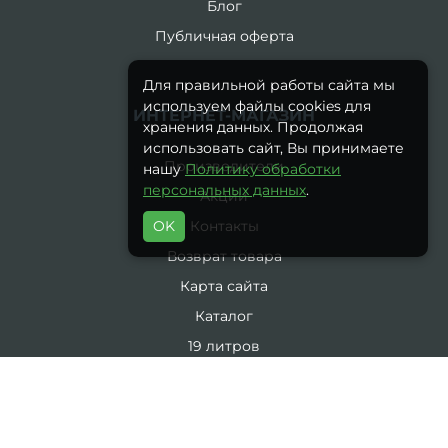
Блог
Публичная оферта
Для правильной работы сайта мы
используем файлы cookies для
ИНТЕРНЕТ-МАГАЗИН
хранения данных. Продолжая
использовать сайт, Вы принимаете
Производители
нашу
Политику обработки
персональных данных
.
Акции
OK
Контакты
Возврат товара
Карта сайта
Каталог
19 литров
5 литров
Комплекты