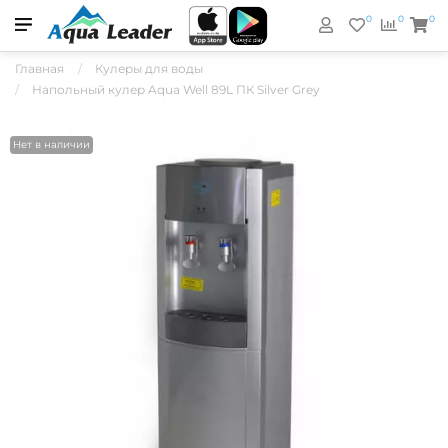
0
0
0
Главная
Кулеры для воды
Напольный кулер Aqua Well 89L ПК Silver Grey
Нет в наличии