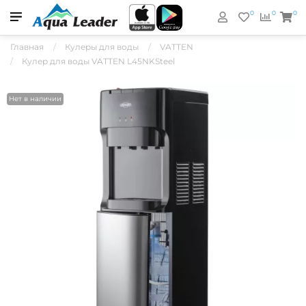
0
0
0
Главная
Кулеры для воды
VATTEN
Кулер для воды VATTEN L45NKSteel
Нет в наличии