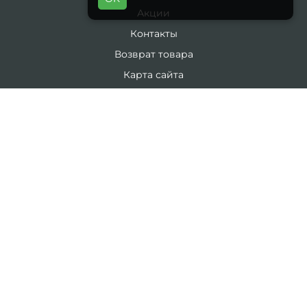
Акции
Контакты
Возврат товара
Карта сайта
Каталог
19 литров
5 литров
Комплекты
ЛИЧНЫЙ КАБИНЕТ
Личный Кабинет
История заказов
Закладки