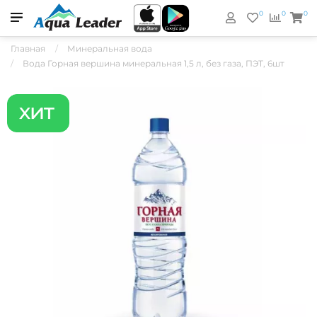
0
0
0
Главная
Минеральная вода
Вода Горная вершина минеральная 1,5 л, без газа, ПЭТ, 6шт