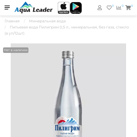
0
0
0
Главная
Минеральная вода
Питьевая вода Пилигрим 0,5 л., минеральная, без газа, стекло
(в уп/12шт)
Нет в наличии