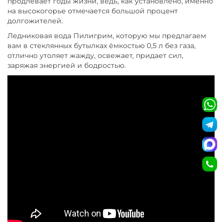
продлевает годы жизни, ведь, как установлено, именно
на высокогорье отмечается большой процент
долгожителей.
Ледниковая вода Пилигрим, которую мы предлагаем
вам в стеклянных бутылках ёмкостью 0,5 л без газа,
отлично утоляет жажду, освежает, придает сил,
заряжая энергией и бодростью.