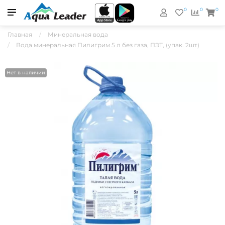
0
0
0
Главная
Минеральная вода
Вода минеральная Пилигрим 5 л без газа, ПЭТ, (упак. 2шт)
Нет в наличии