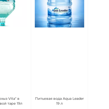
Вода ми
хыз Vita" в
Питьевая вода Aqua Leader
Вершина 5
вой таре 19л
19 л