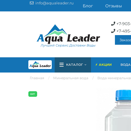
info@aqualeader.ru
Блог
Отзывы
+7-903
+7-495
Заказ
Лучший Сервис Доставки Воды
☰
КАТАЛОГ
АКЦИИ
ВОДА 
Главная
Минеральная вода
Вода минеральная/щ