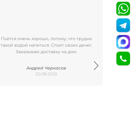
Пьётся очень хорошо, потому, что трудно
Пользую
такой водой напиться. Стоит своих денег.
уже бол
Заказываю доставку на дом.
удобно
баклажка
Арх
Андрей Черкасов
Пилигр
20.08.2025
исполь