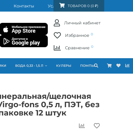
Контакты
Услуги
FAQ
ТОВАРОВ 0 (0 ₽)
Личный кабинет
0
Избранное
0
Сравнение
ИКИ
ВОДА 0,33 - 1,5 Л
КУЛЕРЫ
ПОМПЫ
инеральная/щелочная
Virgo-fons 0,5 л, ПЭТ, без
упаковке 12 штук