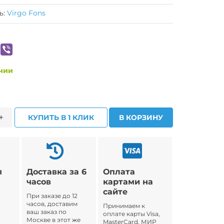
ь:
Virgo Fons
ичии
+
КУПИТЬ В 1 КЛИК
В КОРЗИНУ
я
Доставка за 6
Оплата
часов
картами на
сайте
При заказе до 12
часов, доставим
Принимаем к
ваш заказ по
оплате карты Visa,
Москве в этот же
MasterCard, МИР