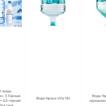
т воды
»: 3 Горные
Вода "Ар
Вода Архыз Vita 19л
+ 0,5 горная
одноразо
ез газа