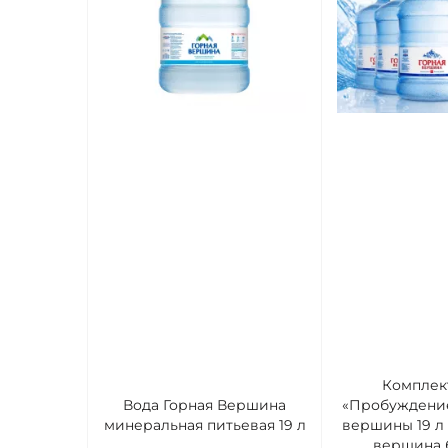
Комплек
Вода Горная Вершина
«Пробуждение
минеральная питьевая 19 л
вершины 19 л 
вершина б