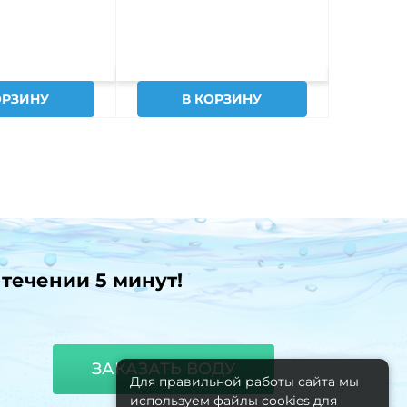
ОРЗИНУ
В КОРЗИНУ
В
 течении 5 минут!
ЗАКАЗАТЬ ВОДУ
Для правильной работы сайта мы
используем файлы cookies для