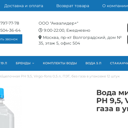
Доставка и оплата
Возврат товара
О компании
-797-77-78
ООО "Аквалидер+"
-504-36-64
9:00-22:00, Ежедневно
Москва, пр-кт Волгоградский, дом №
ать звонок
35, этаж 5, офис 504
19 Л
БРЕНДЫ
КОМПЛЕКТЫ ВОДЫ
ВОДА 5 Л
СТАКАНЧ
елочная PH 9,5, Virgo-fons 0,5 л, ПЭТ, без газа в упаковке 12 штук
Вода м
PH 9,5, 
газа в 