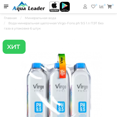
0
0
0
Главная
Минеральная вода
Вода минеральная щелочная Virgo-Fons ph 9.5 1 л ПЭТ без
газа в упаковке 6 штук