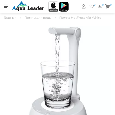
0
0
0
Главная
Помпы для воды
Помпа HotFrost A18 White