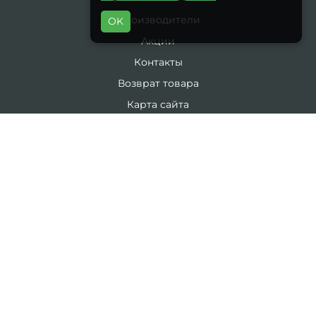
Производители
OK
Акции
Контакты
Возврат товара
Карта сайта
Каталог
19 литров
5 литров
Комплекты
ЛИЧНЫЙ КАБИНЕТ
Личный Кабинет
История заказов