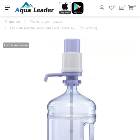
0
0
0
Главная
Помпы для воды
Помпа механическая HotFrost А25 (блистер)
Нет в наличии