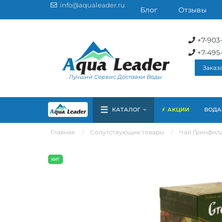
info@aqualeader.ru
Блог
Отзывы
+7-903
+7-495
Заказ
Лучший Сервис Доставки Воды
☰
КАТАЛОГ
АКЦИИ
ВОДА 
Главная
Сопутствующие товары
Чай Гринфилд