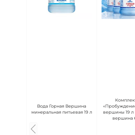
Комплек
Вода Горная Вершина
«Пробуждение
минеральная питьевая 19 л
вершины 19 л 
вершина б