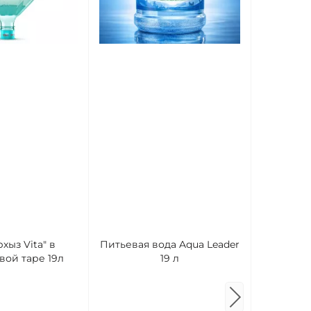
Вода ми
хыз Vita" в
Питьевая вода Aqua Leader
Вершина 5
вой таре 19л
19 л