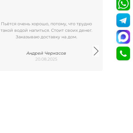
Пьётся очень хорошо, потому, что трудно
Пользую
такой водой напиться. Стоит своих денег.
уже бол
Заказываю доставку на дом.
удобно
баклажка
Арх
Андрей Черкасов
Пилигр
20.08.2025
исполь