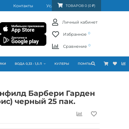
Контакты
Услуги
FAQ
ТОВАРОВ 0 (0 ₽)
Личный кабинет
0
Избранное
0
Сравнение
ИКИ
ВОДА 0,33 - 1,5 Л
КУЛЕРЫ
ПОМПЫ
инфилд Барбери Гарден
ис) черный 25 пак.