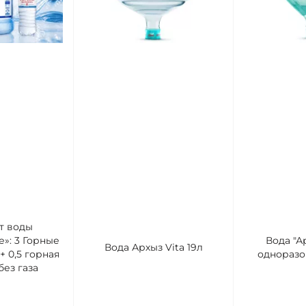
т воды
»: 3 Горные
Вода "Ар
Вода Архыз Vita 19л
+ 0,5 горная
одноразо
ез газа