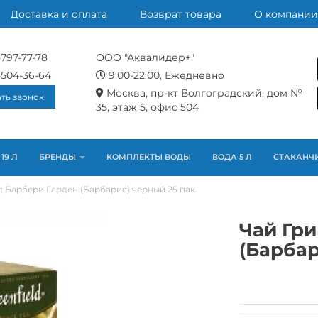
Доставка и оплата
Возврат товара
О компании
-797-77-78
ООО "Аквалидер+"
-504-36-64
9:00-22:00, Ежедневно
Москва, пр-кт Волгоградский, дом №
ать звонок
35, этаж 5, офис 504
19 Л
БРЕНДЫ
КОМПЛЕКТЫ ВОДЫ
ВОДА 5 Л
СТАКАНЧ
 Барбери Гарден (Барбарис) черный 25 пак.
Чай Гр
(Барбар