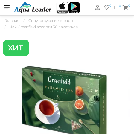
0
0
0
Главная
Сопутствующие товары
Чай Greenfield ассорти 30 пакетиков