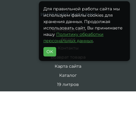
Для правильной работы сайта мы
ИНТЕРНЕТ-МАГАЗИН
используем файлы cookies для
хранения данных. Продолжая
использовать сайт, Вы принимаете
Производители
нашу
Политику обработки
Акции
персональных данных
.
Контакты
OK
Возврат товара
Карта сайта
Каталог
19 литров
5 литров
Комплекты
ЛИЧНЫЙ КАБИНЕТ