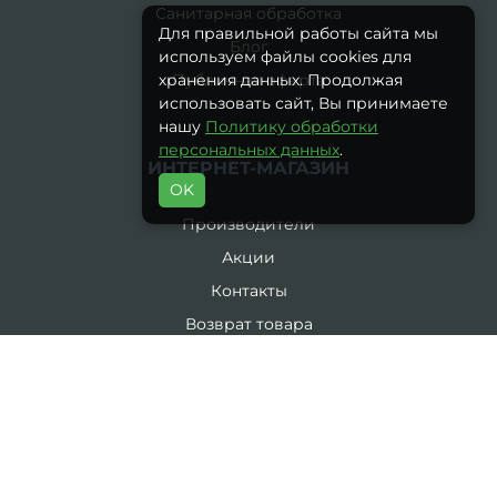
Санитарная обработка
Для правильной работы сайта мы
Блог
используем файлы cookies для
Публичная оферта
хранения данных. Продолжая
использовать сайт, Вы принимаете
нашу
Политику обработки
персональных данных
.
ИНТЕРНЕТ-МАГАЗИН
OK
Производители
Акции
Контакты
Возврат товара
Карта сайта
Каталог
19 литров
5 литров
Комплекты