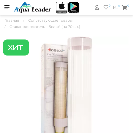
0
0
0
Главная
Сопутствующие товары
Стаканодержатель - Белый (на 70 шт.)