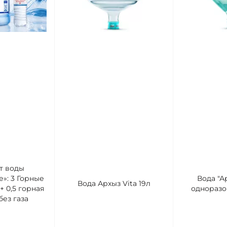
т воды
»: 3 Горные
Вода "Ар
Вода Архыз Vita 19л
+ 0,5 горная
одноразо
ез газа