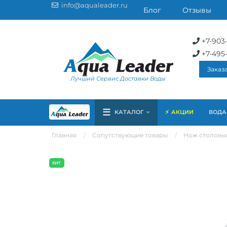
info@aqualeader.ru
Блог
Отзывы
+7-903
+7-495
Заказ
Лучший Сервис Доставки Воды
☰
КАТАЛОГ
АКЦИИ
ВОДА 
Главная
Сопутствующие товары
Нож столовый,