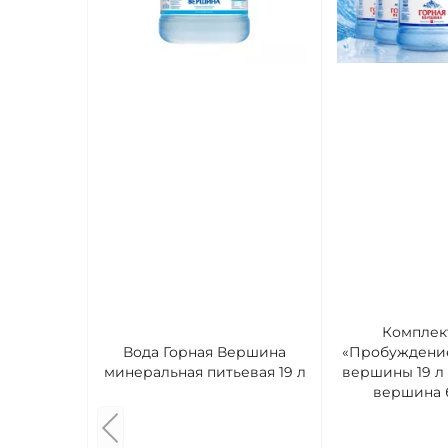
Комплек
Вода Горная Вершина
«Пробуждение
минеральная питьевая 19 л
вершины 19 л 
вершина б