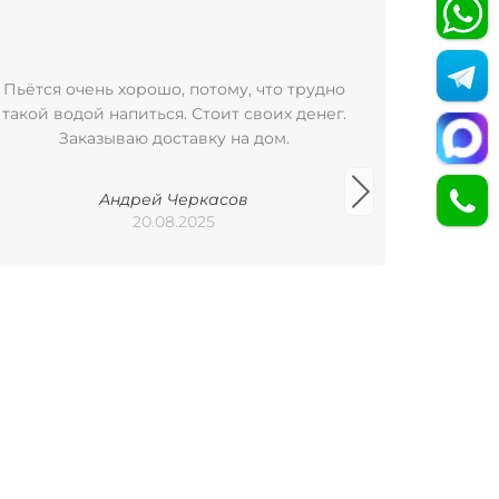
Пьётся очень хорошо, потому, что трудно
Пользую
такой водой напиться. Стоит своих денег.
уже бол
Заказываю доставку на дом.
удобно
баклажка
Арх
Андрей Черкасов
Пилигр
20.08.2025
исполь