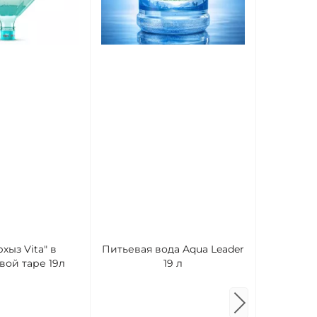
Вода ми
хыз Vita" в
Питьевая вода Aqua Leader
Вершина 5
вой таре 19л
19 л