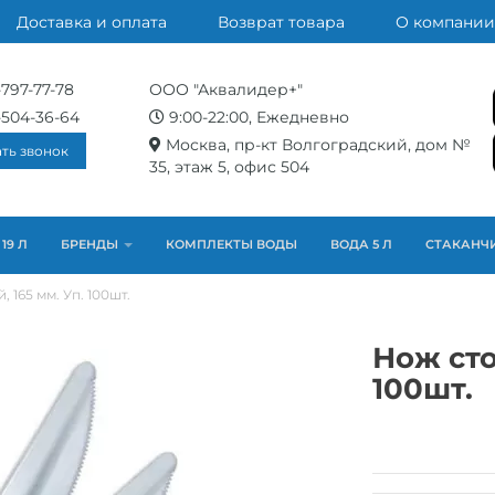
Доставка и оплата
Возврат товара
О компании
-797-77-78
ООО "Аквалидер+"
-504-36-64
9:00-22:00, Ежедневно
Москва, пр-кт Волгоградский, дом №
ать звонок
35, этаж 5, офис 504
19 Л
БРЕНДЫ
КОМПЛЕКТЫ ВОДЫ
ВОДА 5 Л
СТАКАНЧ
 165 мм. Уп. 100шт.
Нож сто
100шт.