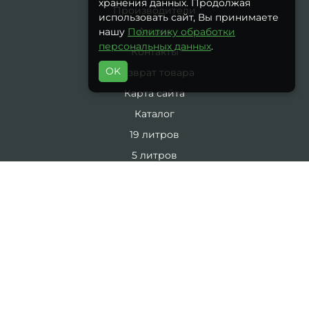
хранения данных. Продолжая
Производители
использовать сайт, Вы принимаете
Акции
нашу
Политику обработки
персональных данных
.
Контакты
OK
Возврат товара
Карта сайта
Каталог
19 литров
5 литров
Комплекты
ЛИЧНЫЙ КАБИНЕТ
Личный Кабинет
История заказов
Закладки