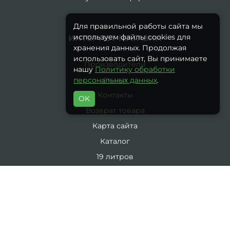
Для правильной работы сайта мы
используем файлы cookies для
ИНТЕРНЕТ-МАГАЗИН
хранения данных. Продолжая
использовать сайт, Вы принимаете
Производители
нашу
Политику обработки
Акции
персональных данных
.
Контакты
OK
Возврат товара
Карта сайта
Каталог
19 литров
5 литров
Комплекты
ЛИЧНЫЙ КАБИНЕТ