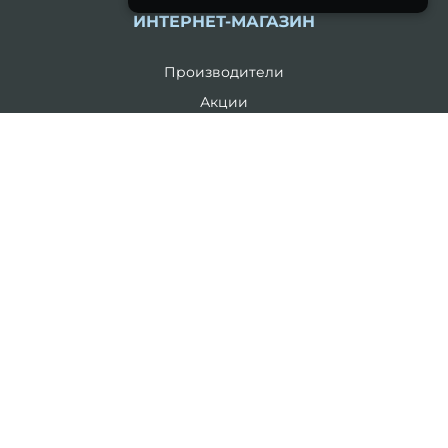
ИНТЕРНЕТ-МАГАЗИН
Производители
Акции
Контакты
Возврат товара
Карта сайта
Каталог
19 литров
5 литров
Комплекты
ЛИЧНЫЙ КАБИНЕТ
Личный Кабинет