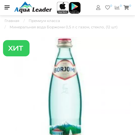
0
0
0
Главная
Премиум класса
Минеральная вода Боржоми 0,5 л с газом, стекло, (12 шт)