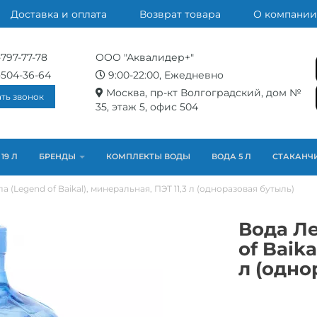
Доставка и оплата
Возврат товара
О компании
-797-77-78
ООО "Аквалидер+"
-504-36-64
9:00-22:00, Ежедневно
Москва, пр-кт Волгоградский, дом №
ать звонок
35, этаж 5, офис 504
19 Л
БРЕНДЫ
КОМПЛЕКТЫ ВОДЫ
ВОДА 5 Л
СТАКАНЧ
 (Legend of Baikal), минеральная, ПЭТ 11,3 л (одноразовая бутыль)
Вода Ле
of Baika
л (одно