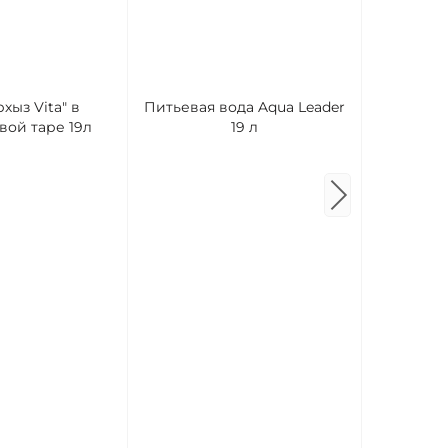
Вода ми
хыз Vita" в
Питьевая вода Aqua Leader
Вершина 5
вой таре 19л
19 л