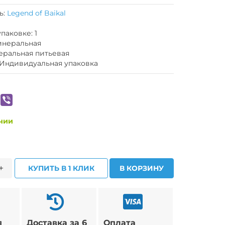
ь:
Legend of Baikal
паковке: 1
инеральная
еральная питьевая
 Индивидуальная упаковка
ичии
+
КУПИТЬ В 1 КЛИК
В КОРЗИНУ
я
Доставка за 6
Оплата