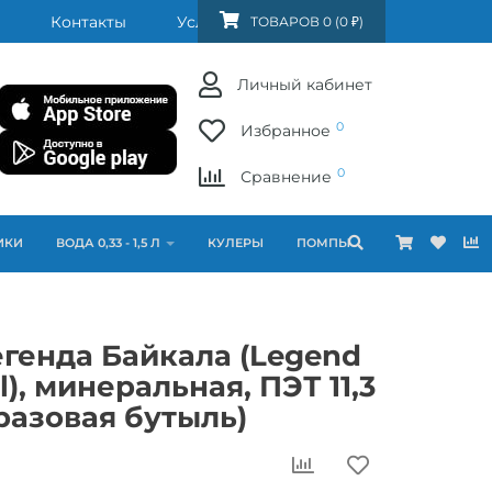
Контакты
Услуги
FAQ
ТОВАРОВ 0 (0 ₽)
Личный кабинет
0
Избранное
0
Сравнение
ИКИ
ВОДА 0,33 - 1,5 Л
КУЛЕРЫ
ПОМПЫ
генда Байкала (Legend
l), минеральная, ПЭТ 11,3
разовая бутыль)