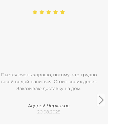
Пьётся очень хорошо, потому, что трудно
Пользую
такой водой напиться. Стоит своих денег.
уже бол
Заказываю доставку на дом.
удобно
баклажка
Арх
Андрей Черкасов
Пилигр
20.08.2025
исполь