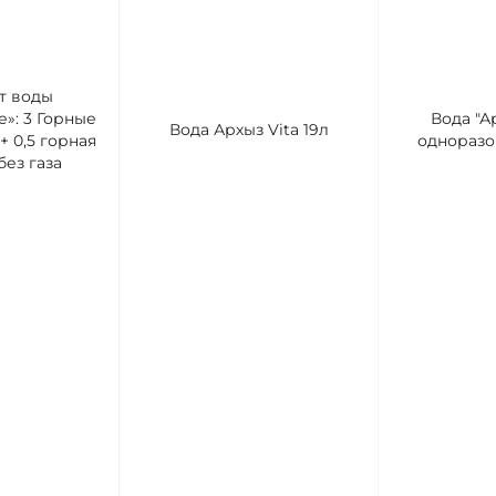
т воды
»: 3 Горные
Вода "Ар
Вода Архыз Vita 19л
+ 0,5 горная
одноразо
ез газа