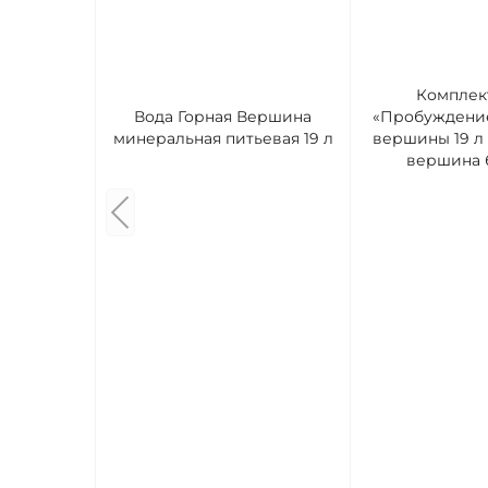
Комплек
Вода Горная Вершина
«Пробуждение
минеральная питьевая 19 л
вершины 19 л 
вершина б