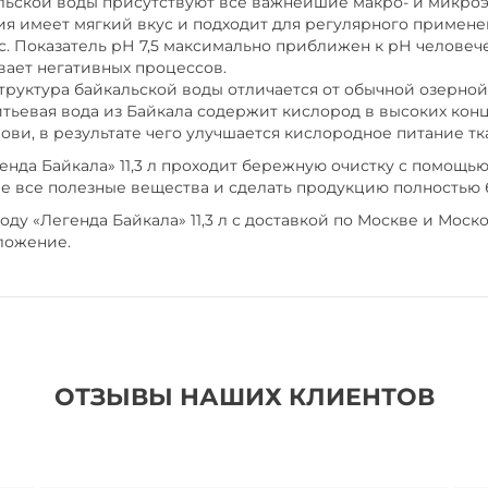
льской воды присутствуют все важнейшие макро- и микроэл
я имеет мягкий вкус и подходит для регулярного примене
 Показатель рН 7,5 максимально приближен к рН человече
вает негативных процессов.
труктура байкальской воды отличается от обычной озерно
ьевая вода из Байкала содержит кислород в высоких кон
ви, в результате чего улучшается кислородное питание тк
нда Байкала» 11,3 л проходит бережную очистку с помощью
аве все полезные вещества и сделать продукцию полностью
ду «Легенда Байкала» 11,3 л с доставкой по Москве и Моск
ложение.
ОТЗЫВЫ НАШИХ КЛИЕНТОВ