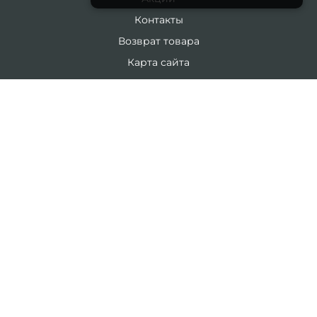
Контакты
Возврат товара
Карта сайта
Каталог
19 литров
5 литров
Комплекты
ЛИЧНЫЙ КАБИНЕТ
Личный Кабинет
История заказов
Закладки
Рассылка