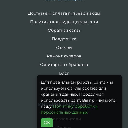
Доставка и оплата питьевой воды
Политика конфиденциальности
Обратная связь
Поддержка
Отзывы
Ремонт кулеров
Санитарная обработка
Блог
Публичная оферта
Для правильной работы сайта мы
используем файлы cookies для
хранения данных. Продолжая
использовать сайт, Вы принимаете
ИНТЕРНЕТ-МАГАЗИН
нашу
Политику обработки
персональных данных
.
Производители
OK
Акции