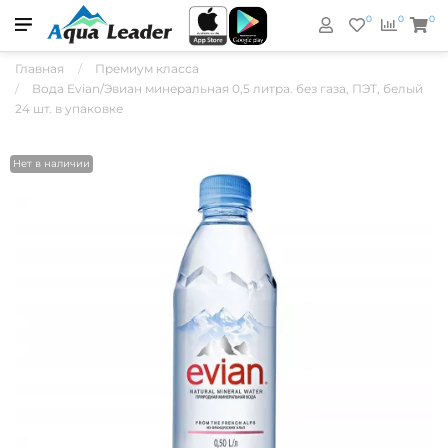
0
0
0
Главная
Премиум класса
Вода Evian/Эвиан минеральная 0,5 литра. без газа, ПЭТ, белый
24 шт. в упаковке
Нет в наличии