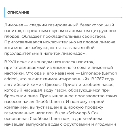
ОПИСАНИЕ
Лимонад — сладкий газированный безалкогольный
напиток, с приятным вкусом и ароматом цитрусовых
плодов. Обладает прохладительным свойством.
Приготавливался исключительно из плодов лимона,
хотя многие заблуждаются, называя любой
прохладительный напиток лимонадом.
В XVII веке лимонадом назывался напиток,
приготавливаемый из лимонного сока и лимонной
настойки. Отсюда и его название — Limonade (Lemon
added), что значит «лимонизированный». В 1767 году
английский химик Джозеф Пристли изобрел насос,
который насыщал воду газом, образующимся при
брожении пива. Промышленное производство таких
насосов начал Якобб Швепп. И поэтому первой
компанией, выпустившей в широкую продажу
газированные напитки, была «Schwepp & Co»,
основанная Якоббом Швеппом, в дальнейшем
начавшая выпускать воды с фруктовыми и ягодными