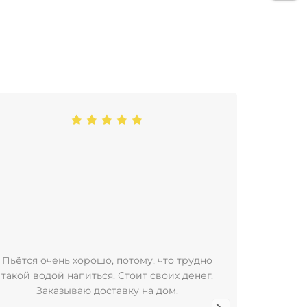
Пьётся очень хорошо, потому, что трудно
Пользую
такой водой напиться. Стоит своих денег.
уже бол
Заказываю доставку на дом.
удобно
баклажка