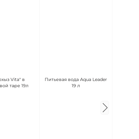
Вода ми
хыз Vita" в
Питьевая вода Aqua Leader
Вершина 5
вой таре 19л
19 л