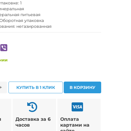
паковке: 1
инеральная
еральная питьевая
 Оборотная упаковка
ования: негазированная
ичии
+
КУПИТЬ В 1 КЛИК
В КОРЗИНУ
я
Доставка за 6
Оплата
часов
картами на
сайте