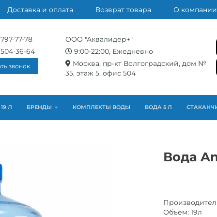
Доставка и оплата
Возврат товара
О компании
-797-77-78
ООО "Аквалидер+"
-504-36-64
9:00-22:00, Ежедневно
Москва, пр-кт Волгоградский, дом №
ать звонок
35, этаж 5, офис 504
19 Л
БРЕНДЫ
КОМПЛЕКТЫ ВОДЫ
ВОДА 5 Л
СТАКАНЧ
Вода Am
Производител
Объем: 19л