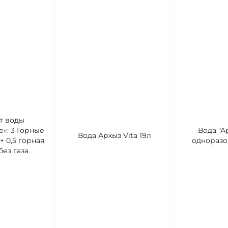
т воды
»: 3 Горные
Вода "Ар
Вода Архыз Vita 19л
+ 0,5 горная
одноразо
ез газа