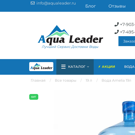
info@aqualeader.ru
Блог
Отзывы
+7-903
+7-495
Заказ
Лучший Сервис Доставки Воды
☰
КАТАЛОГ
АКЦИИ
ВОДА 
Главная
Все товары
19 л
Вода Amelia 19л