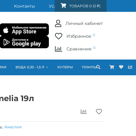
Контакты
Услуги
FAQ
ТОВАРОВ 0 (0 ₽)
Личный кабинет
0
Избранное
0
Сравнение
ИКИ
ВОДА 0,33 - 1,5 Л
КУЛЕРЫ
ПОМПЫ
elia 19л
ь:
Амелия