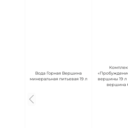
Комплек
Вода Горная Вершина
«Пробуждение
минеральная питьевая 19 л
вершины 19 л 
вершина б