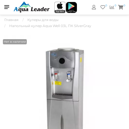
0
0
0
Главная
Кулеры для воды
Напольный кулер Aqua Well 03L ПК SilverGray
Нет в наличии